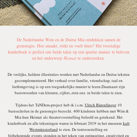
De Nederlandse Wim en de Duitse Mia ontdekken samen de
grensregio. Hoe smaakt, ruikt en voelt thuis? Het tweetalige
kinderboek is perfect om beide talen op een speelse manier te beleven
en het onderwerp
Heimat
te onderzoeken.
De vrolijke, heldere illustraties worden met Nederlandse en Duitse teksten
gecomplementeerd. Het verhaal over familie, vriendschap, taal en
leefomgeving is op een toegankelijke manier te lezen.Daarnaast zijn
basiswoorden van kleuren, cijfers, eten enz. in beide talen te zien.
Tijdens het TaNDem-project heb ik i.s.m.
Ulrich Bärenfänger
10
basisscholen in de grensregio bezocht. 400 kinderen hebben met Wim &
Mia hun Heimat als theatervoorstelling beleefd en getekend. Het
kinderboek en alle tekeningen waren in februari 2019 in het museum
kult
Westmünsterland
te zien. De tentoonstelling en
bijbehorende
events
stonden in het teken van ontmoeting, creativiteit en